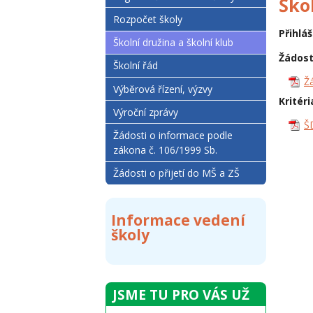
Ško
Rozpočet školy
Přihlá
Školní družina a školní klub
Žádost
Školní řád
Žá
Výběrová řízení, výzvy
Kritéri
Výroční zprávy
ŠD
Žádosti o informace podle
zákona č. 106/1999 Sb.
Žádosti o přijetí do MŠ a ZŠ
Informace vedení
školy
JSME TU PRO VÁS UŽ