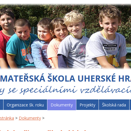
Organizace šk. roku
Dokumenty
Projekty
Školská rada
stránka
>
Dokumenty
>