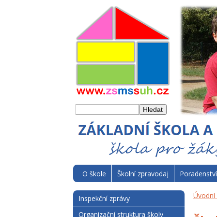
O škole
Školní zpravodaj
Poradenství
Úvodní 
Inspekční zprávy
Organizační struktura školy