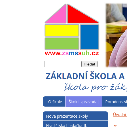
O škole
Školní zpravodaj
Poradenství
Úvodní 
Nová prezentace školy
Hradišťská hledačka II.