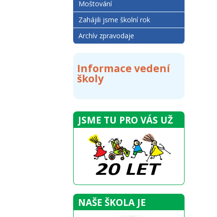
Moštování
Zahájili jsme školní rok
Archív zpravodaje
Informace vedení
školy
JSME TU PRO VÁS UŽ
NAŠE ŠKOLA JE