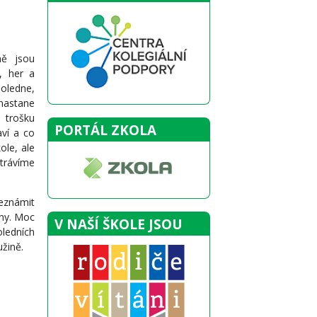
ně jsou
, her a
oledne,
nastane
 trošku
PORTÁL ZKOLA
ví a co
ole, ale
trávíme
eznámit
iny
. Moc
V NAŠÍ ŠKOLE JSOU
oledních
užině
.