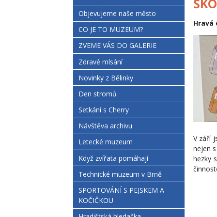
ŠKO
Objevujeme naše město
Hravá 
CO JE TO MUZEUM?
ZVEME VÁS DO GALERIE
Zdravé mlsání
Novinky z Bělinky
Den stromů
Setkání s Cherry
Návštěva archivu
V září j
Letecké muzeum
nejen s
Když zvířata pomáhají
hezky 
činnos
Technické muzeum v Brně
SPORTOVÁNÍ S PEJSKEM A
KOČIČKOU
Hradišťská hledačka