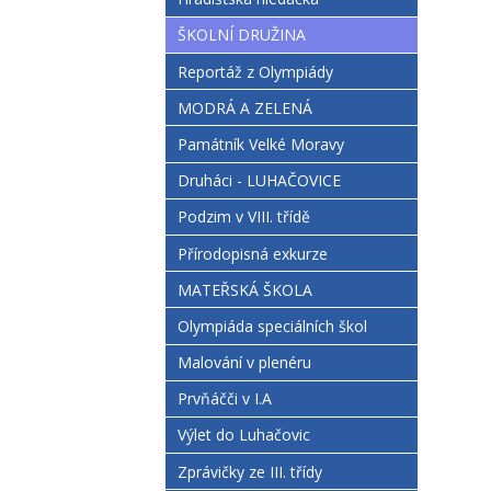
ŠKOLNÍ DRUŽINA
Reportáž z Olympiády
MODRÁ A ZELENÁ
Památník Velké Moravy
Druháci - LUHAČOVICE
Podzim v VIII. třídě
Přírodopisná exkurze
MATEŘSKÁ ŠKOLA
Olympiáda speciálních škol
Malování v plenéru
Prvňáčči v I.A
Výlet do Luhačovic
Zprávičky ze III. třídy