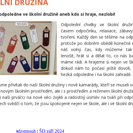
LNÍ DRUŽINA
odpoledne ve školní družině aneb kdo si hraje, nezlobí!
Odpolední chvilky ve školní druži
časem odpočinku, relaxace, zábavy
tvoření.
Každý den se těšíme
na odp
protože
po dobrém obědě konečně 
náš volný čas, kdy můžeme
tak
lenošit,
hrát
s
i
a dělat to, co nás ba
má
me rádi
.
A hrajeme si nejen ve šk
dokud nám to počasí ještě dovolí, 
hezká odpoledne i na školní zahradě.
sme přivítali do naší školní družiny i
nové kamarády, kteří se
museli s
 novým školním prostředím, ale i s prostředím
a režimem
školní druž
si
naši
prváčci
na nové věci zvykli a radostný úsměv na tváři při odp
tech
svědčí
o tom, že jsou
spokojené
nejen ve škole, ale i ve školní dr