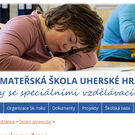
Organizace šk. roku
Dokumenty
Projekty
Školská rada
stránka
>
Školní zpravodaj
>