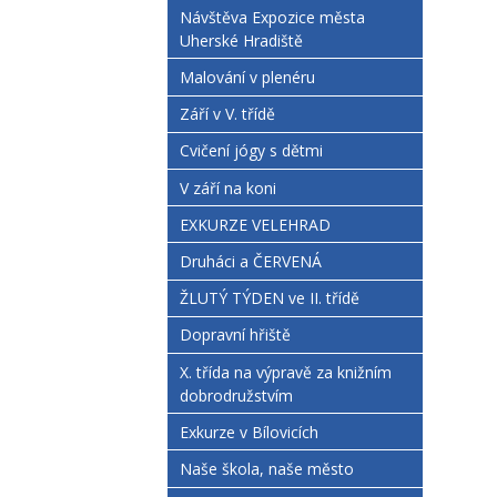
Návštěva Expozice města
Uherské Hradiště
Malování v plenéru
Září v V. třídě
Cvičení jógy s dětmi
V září na koni
EXKURZE VELEHRAD
Druháci a ČERVENÁ
ŽLUTÝ TÝDEN ve II. třídě
Dopravní hřiště
X. třída na výpravě za knižním
dobrodružstvím
Exkurze v Bílovicích
Naše škola, naše město